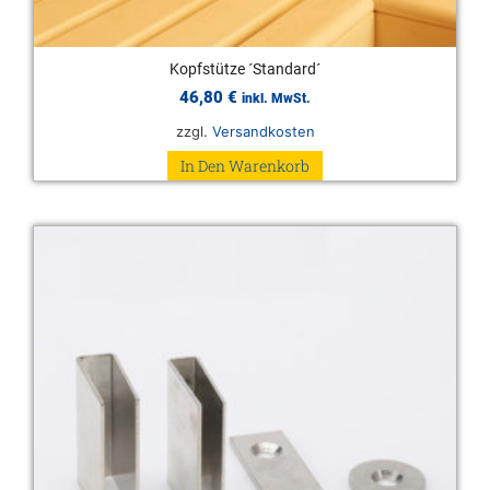
Kopfstütze ´Standard´
46,80
€
inkl. MwSt.
zzgl.
Versandkosten
In Den Warenkorb