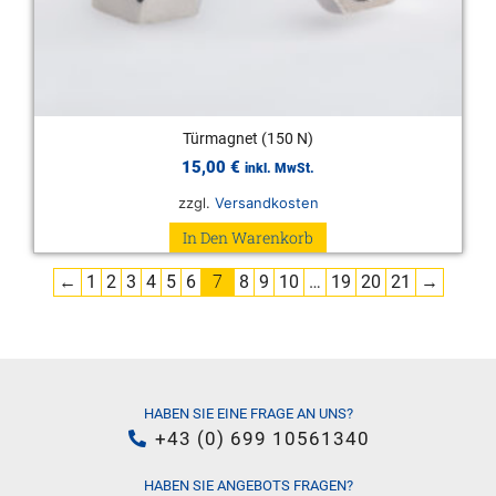
Türmagnet (150 N)
15,00
€
inkl. MwSt.
zzgl.
Versandkosten
In Den Warenkorb
←
1
2
3
4
5
6
7
8
9
10
…
19
20
21
→
HABEN SIE EINE FRAGE AN UNS?
+43 (0) 699 10561340
HABEN SIE ANGEBOTS FRAGEN?