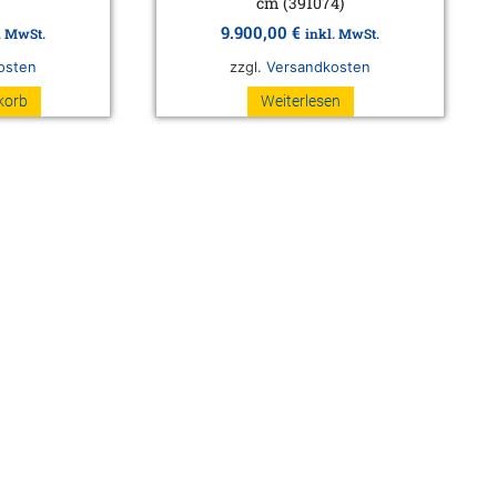
cm (391074)
9.900,00
€
. MwSt.
inkl. MwSt.
osten
zzgl.
Versandkosten
korb
Weiterlesen