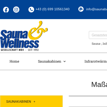
+43 (0) 699 10561340
info@saunab
Sauna-, In
Home
Saunakabinen
Infrarotwärm
Maßa
SAUNAKABINEN