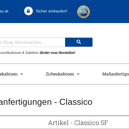
au.at
Sicher einkaufen!
frarotkabinen & Zubehör
direkt vom Hersteller!
ekabinen
Zirbenkabinen
Maßanfertig
nfertigungen - Classico
Artikel - Classico SF