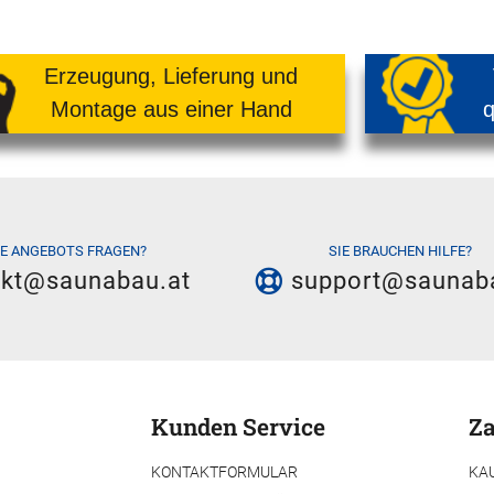
Erzeugung, Lieferung und
Montage aus einer Hand
q
IE ANGEBOTS FRAGEN?
SIE BRAUCHEN HILFE?
akt@saunabau.at
support@saunab
Kunden Service
Za
KONTAKTFORMULAR
KA