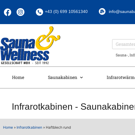
+43 (0) 699 10561340
info@saunab
Sauna-, In
Home
Saunakabinen
Infrarotwärm
Infrarotkabinen
-
Saunakabine
Home
»
Infrarotkabinen
»
Haftblech rund