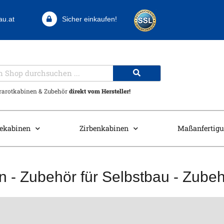
au.at
Sicher einkaufen!
frarotkabinen & Zubehör
direkt vom Hersteller!
ekabinen
Zirbenkabinen
Maßanfertig
n
-
Zubehör für Selbstbau
-
Zubeh