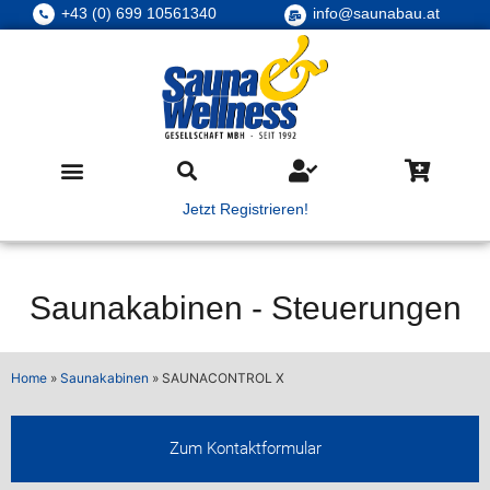
+43 (0) 699 10561340
info@saunabau.at
Jetzt Registrieren!
Saunakabinen
-
Steuerungen
Home
»
Saunakabinen
»
SAUNACONTROL X
Zum Kontaktformular