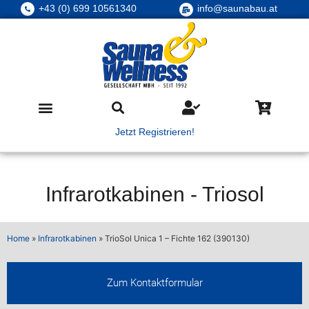
+43 (0) 699 10561340
info@saunabau.at
Jetzt Registrieren!
Infrarotkabinen
-
Triosol
Home
»
Infrarotkabinen
»
TrioSol Unica 1 – Fichte 162 (390130)
Zum Kontaktformular