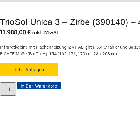
TrioSol Unica 3 – Zirbe (390140) – 
11.988,00
€
inkl. MwSt.
Infrarotkabine mit Flächenheizung, 2 VITALlight-IPX4-Strahler und Salzv
FICHTE Maße (B x T x H): 154 (162, 171, 179) x 128 x 203 cm
Jetzt Anfragen
In Den Warenkorb