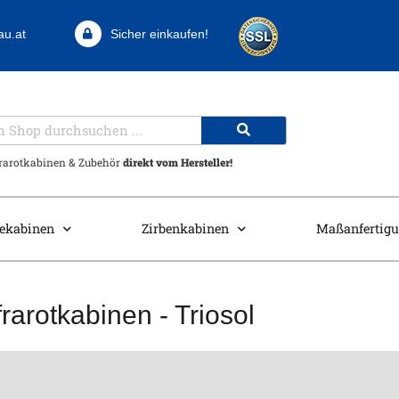
au.at
Sicher einkaufen!
frarotkabinen & Zubehör
direkt vom Hersteller!
ekabinen
Zirbenkabinen
Maßanfertig
frarotkabinen
-
Triosol