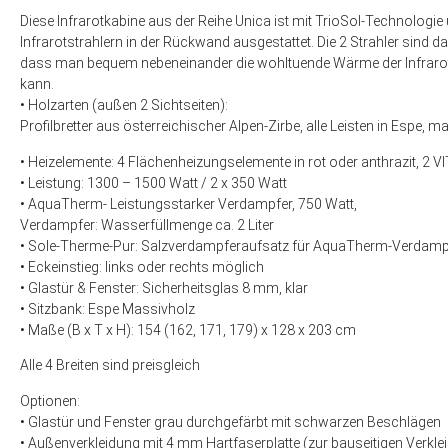
Diese Infrarotkabine aus der Reihe Unica ist mit TrioSol-Technologie 
Infrarotstrahlern in der Rückwand ausgestattet. Die 2 Strahler sind d
dass man bequem nebeneinander die wohltuende Wärme der Infrarot
kann.
• Holzarten (außen 2 Sichtseiten):
Profilbretter aus österreichischer Alpen-Zirbe, alle Leisten in Espe,
• Heizelemente: 4 Flächenheizungselemente in rot oder anthrazit, 2 VI
• Leistung: 1300 – 1500 Watt / 2 x 350 Watt
• AquaTherm- Leistungsstarker Verdampfer, 750 Watt,
Verdampfer: Wasserfüllmenge ca. 2 Liter
• Sole-Therme-Pur: Salzverdampferaufsatz für AquaTherm-Verdampfe
• Eckeinstieg: links oder rechts möglich
• Glastür & Fenster: Sicherheitsglas 8 mm, klar
• Sitzbank: Espe Massivholz
• Maße (B x T x H): 154 (162, 171, 179) x 128 x 203 cm
Alle 4 Breiten sind preisgleich
Optionen:
• Glastür und Fenster grau durchgefärbt mit schwarzen Beschlägen
• Außenverkleidung mit 4 mm Hartfaserplatte (zur bauseitigen Verkle