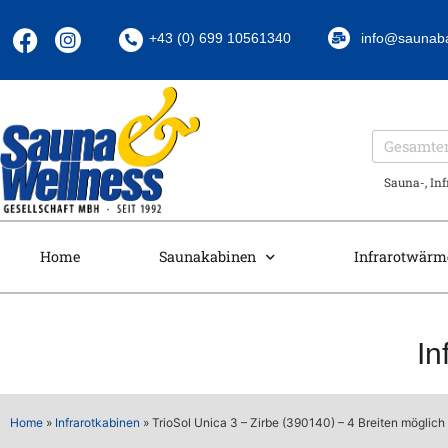
+43 (0) 699 10561340
info@saunab
Sauna-, In
Home
Saunakabinen
Infrarotwärm
In
Home
»
Infrarotkabinen
»
TrioSol Unica 3 – Zirbe (390140) – 4 Breiten möglich