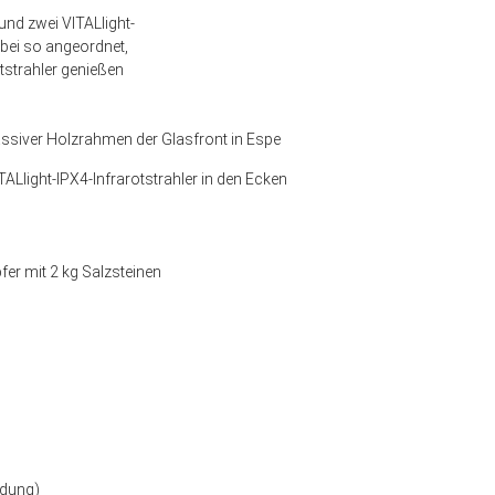
und zwei VITALlight-
abei so angeordnet,
strahler genießen
 massiver Holzrahmen der Glasfront in Espe
TALlight-IPX4-Infrarotstrahler in den Ecken
r mit 2 kg Salzsteinen
idung)