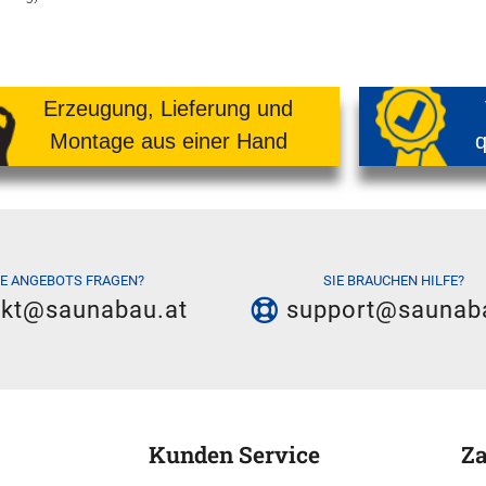
Erzeugung, Lieferung und
Montage aus einer Hand
q
IE ANGEBOTS FRAGEN?
SIE BRAUCHEN HILFE?
akt@saunabau.at
support@saunab
Kunden Service
Za