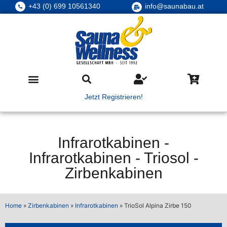
+43 (0) 699 10561340
info@saunabau.at
Jetzt Registrieren!
Infrarotkabinen
-
Infrarotkabinen
-
Triosol
-
Zirbenkabinen
Home
»
Zirbenkabinen
»
Infrarotkabinen
»
TrioSol Alpina Zirbe 150