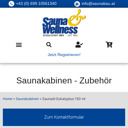
+43 (0) 699 10561340
info@saunabau.at
Jetzt Registrieren!
Saunakabinen
-
Zubehör
Home
»
Saunakabinen
»
Saunaöl Eukalyptus 150 ml
Zum Kontaktformular