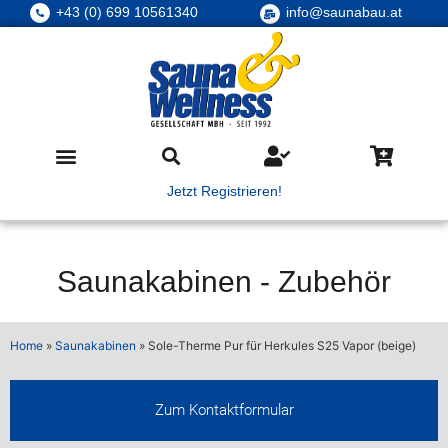
+43 (0) 699 10561340
info@saunabau.at
Jetzt Registrieren!
Saunakabinen
-
Zubehör
Home
»
Saunakabinen
»
Sole-Therme Pur für Herkules S25 Vapor (beige)
Zum Kontaktformular