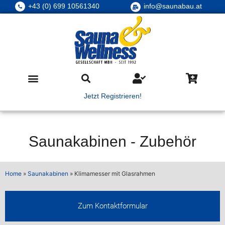
+43 (0) 699 10561340
info@saunabau.at
Jetzt Registrieren!
Saunakabinen
-
Zubehör
Home
»
Saunakabinen
»
Klimamesser mit Glasrahmen
Zum Kontaktformular