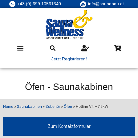
+43 (0) 699 10561340
info@saunabau.at
Jetzt Registrieren!
Öfen
-
Saunakabinen
Home
»
Saunakabinen
»
Zubehör
»
Öfen
»
Hotline V4 – 7,5kW
Zum Kontaktformular