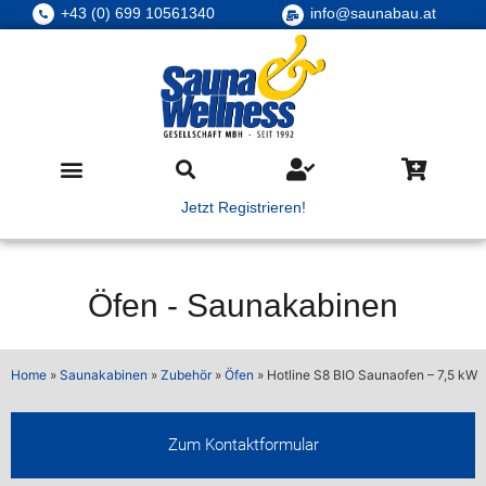
+43 (0) 699 10561340
info@saunabau.at
Jetzt Registrieren!
Öfen
-
Saunakabinen
Home
»
Saunakabinen
»
Zubehör
»
Öfen
»
Hotline S8 BIO Saunaofen – 7,5 kW
Zum Kontaktformular