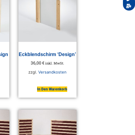
sign
Eckblendschirm ‘Design’
36,00
€
inkl. MwSt.
zzgl.
Versandkosten
In Den Warenkorb