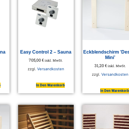
una
Easy Control 2 – Sauna
Eckblendschirm ‘De
Mini’
705,00
€
inkl. MwSt.
31,20
€
inkl. MwSt.
zzgl.
Versandkosten
zzgl.
Versandkosten
b
In Den Warenkorb
In Den Warenkorb