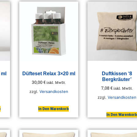
 ml
Düfteset Relax 3×20 ml
Duftkissen ‘8
Bergkräuter’
30,00
€
inkl. MwSt.
7,08
€
inkl. MwSt.
zzgl.
Versandkosten
zzgl.
Versandkosten
b
In Den Warenkorb
In Den Warenkorb