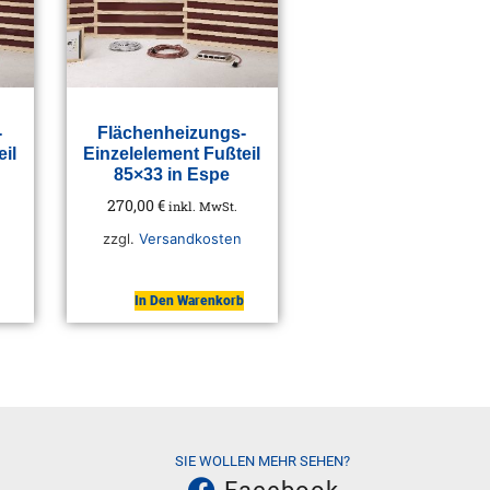
-
Flächenheizungs-
il
Einzelelement Fußteil
85×33 in Espe
270,00
€
inkl. MwSt.
zzgl.
Versandkosten
In Den Warenkorb
SIE WOLLEN MEHR SEHEN?