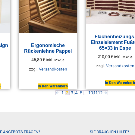
Flächenheizungs
Einzelelement Fußte
sign
Ergonomische
65×33 in Espe
Rückenlehne Pappel
210,00
€
inkl. MwSt.
46,80
€
inkl. MwSt.
zzgl.
Versandkosten
zzgl.
Versandkosten
In Den Warenkorb
b
In Den Warenkorb
←
1
2
3
4
5
…
10
11
12
→
IE ANGEBOTS FRAGEN?
SIE BRAUCHEN HILFE?