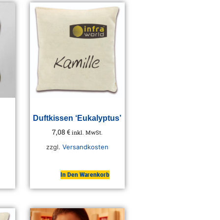
Duftkissen ‘Eukalyptus’
7,08
€
inkl. MwSt.
zzgl.
Versandkosten
In Den Warenkorb