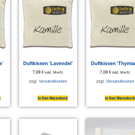
e’
Duftkissen ‘Lavendel’
Duftkissen ‘Thymia
7,08
€
7,08
€
inkl. MwSt.
inkl. MwSt.
zzgl.
Versandkosten
zzgl.
Versandkosten
b
In Den Warenkorb
In Den Warenkorb