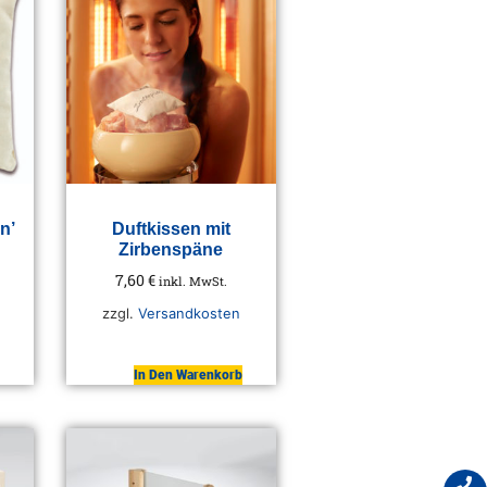
n’
Duftkissen mit
Zirbenspäne
7,60
€
inkl. MwSt.
zzgl.
Versandkosten
In Den Warenkorb