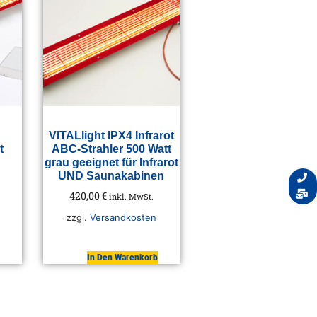
VITALlight IPX4 Infrarot
t
ABC-Strahler 500 Watt
grau geeignet für Infrarot
UND Saunakabinen
420,00
€
inkl. MwSt.
zzgl.
Versandkosten
In Den Warenkorb