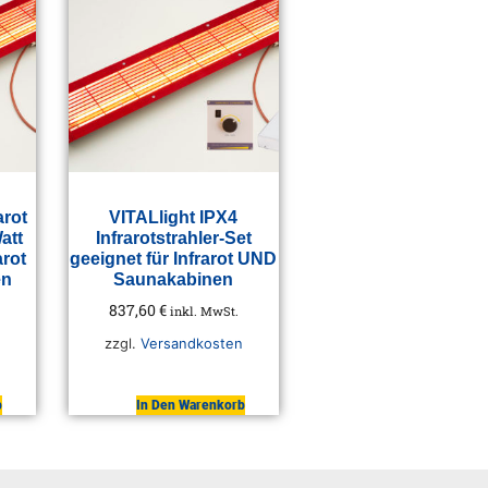
arot
VITALlight IPX4
att
Infrarotstrahler-Set
arot
geeignet für Infrarot UND
en
Saunakabinen
837,60
€
inkl. MwSt.
zzgl.
Versandkosten
b
In Den Warenkorb