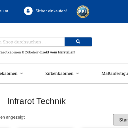
au.at
Sicher einkaufen!
frarotkabinen & Zubehör
direkt vom Hersteller!
ekabinen
Zirbenkabinen
Maßanfertig
Infrarot Technik
den angezeigt