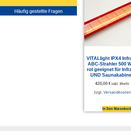
VITALlight IPX4 Infr
ABC-Strahler 500 W
rot geeignet für Infr
UND Saunakabin
420,00
€
inkl. MwSt.
zzgl.
Versandkosten
In Den Warenkor