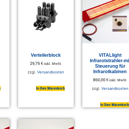
Verteilerblock
VITALlight
Infrarotstrahler-mi
29,76
€
inkl. MwSt.
Steuerung für
Infrarotkabinen
zzgl.
Versandkosten
860,00
€
inkl. MwSt.
zzgl.
Versandkosten
b
In Den Warenkorb
In Den Warenkorb