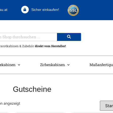
au.at
Sicher einkaufen!
frarotkabinen & Zubehör
direkt vom Hersteller!
ekabinen
Zirbenkabinen
Maßanfertig
Gutscheine
en angezeigt