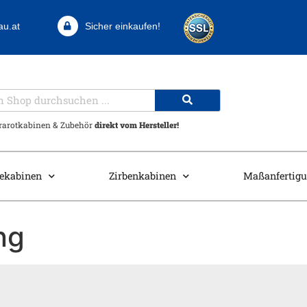
au.at
Sicher einkaufen!
frarotkabinen & Zubehör
direkt vom Hersteller!
ekabinen
Zirbenkabinen
Maßanfertig
ng