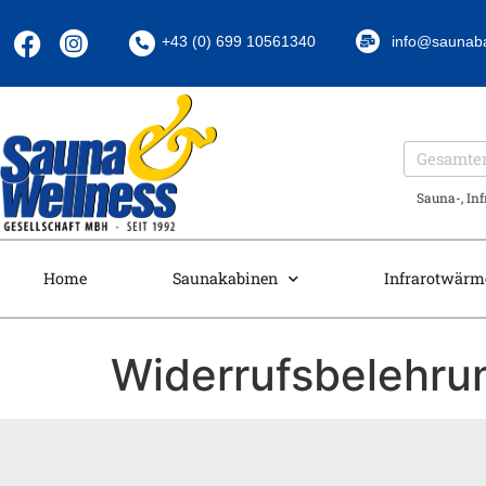
+43 (0) 699 10561340
info@saunab
Sauna-, In
Home
Saunakabinen
Infrarotwärm
Widerrufsbelehru